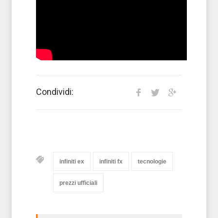
Condividi:
infiniti ex
infiniti fx
tecnologie
prezzi ufficiali