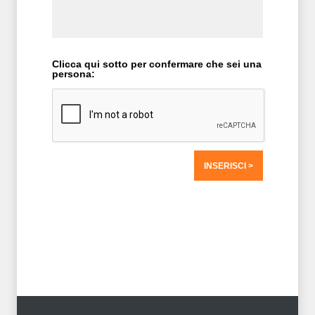
Clicca qui sotto per confermare che sei una
persona:
T2 = 1.513,6719
T3 = 1.513,6719
T4 = 1.513,6719
T5 = 1.513,6719
T6 = 1.513,6719
T7 = 1.513,6719 > 6494,075 > 6494,06