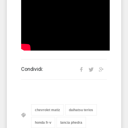
Condividi:
chevrolet matiz
daihatsu terios
honda fr-v
lancia phedra