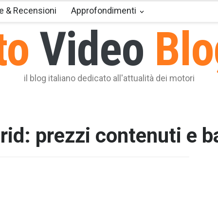
e & Recensioni
Approfondimenti
to
Video
Blo
il blog italiano dedicato all'attualità dei motori
id: prezzi contenuti e 
T2 = 0,0
T3 = 0,0
T4 = 2.3
T5 = 2.3
T6 = 2.3
T7 = 2.3