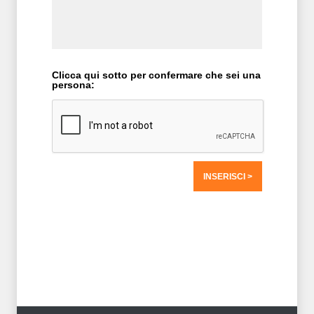
Clicca qui sotto per confermare che sei una
persona:
T2 = 0,0000
T3 = 1.562,5000
T4 = 1.562,5000
T5 = 1.562,5000
T6 = 1.562,5000
T7 = 1.562,5000 > 64577,52 > 64577,5