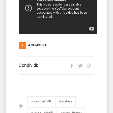
4 COMMENTI
Condividi:
nuova fiat 500
test drive
prova su strada
renault twingo