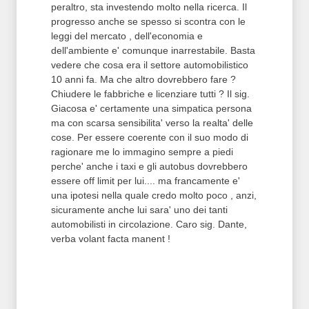
peraltro, sta investendo molto nella ricerca. Il
progresso anche se spesso si scontra con le
leggi del mercato , dell'economia e
dell'ambiente e' comunque inarrestabile. Basta
vedere che cosa era il settore automobilistico
10 anni fa. Ma che altro dovrebbero fare ?
Chiudere le fabbriche e licenziare tutti ? Il sig.
Giacosa e' certamente una simpatica persona
ma con scarsa sensibilita' verso la realta' delle
cose. Per essere coerente con il suo modo di
ragionare me lo immagino sempre a piedi
perche' anche i taxi e gli autobus dovrebbero
essere off limit per lui.... ma francamente e'
una ipotesi nella quale credo molto poco , anzi,
sicuramente anche lui sara' uno dei tanti
automobilisti in circolazione. Caro sig. Dante,
verba volant facta manent !
T2 = 0,0000
T3 = 0,0000
T4 = 0,0000
T5 = 1.562,5000
T6 = 1.562,5000
T7 = 1.562,5000 > 31450,11 > 31450,1