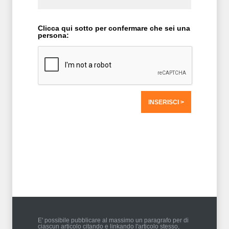
Clicca qui sotto per confermare che sei una
persona:
T2 = 0,0000
T3 = 0,0000
T4 = 1.562,5000
T5 = 1.562,5000
T6 = 1.562,5000
T7 = 1.562,5000 > 31840,13 > 31840,12
E' possibile pubblicare al massimo un paragrafo per di
ciascun articolo citando e linkando l'articolo stesso,