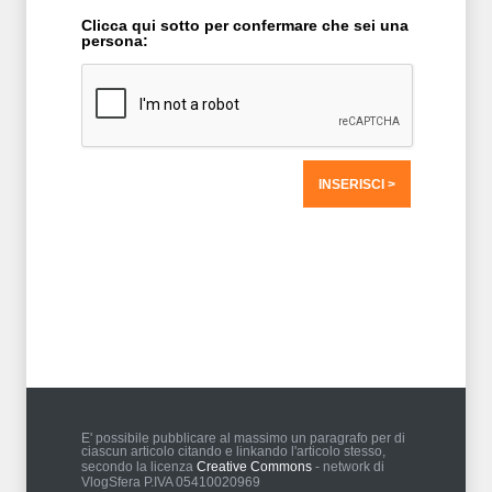
Clicca qui sotto per confermare che sei una
persona:
T2 = 0,0000
T3 = 0,0000
T4 = 1.586,9141
T5 = 1.586,9141
T6 = 1.586,9141
T7 = 1.586,9141 > 3383,972 > 3383,956
E' possibile pubblicare al massimo un paragrafo per di
ciascun articolo citando e linkando l'articolo stesso,
secondo la licenza
Creative Commons
- network di
VlogSfera P.IVA 05410020969