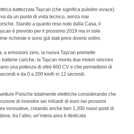
ettrica battezzata Taycan (che significa puledro vivace),
tiva da un punto di vista tecnico, senza mai
rsche. Stando a quanto reso noto dalla Casa, il
ycan è previsto per il prossimo 2019 ma in sole
e richieste e sono già stati presi diversi ordini.
ica, a emissioni zero, la nuova Taycan promette
 batterie cariche, la Taycan monta due motori sincroni
pano una potenza di oltre 600 CV e che permettono di
secondi e da 0 a 200 km/h in 12 secondi.
vetture Porsche totalmente elettriche considerando che
zione di investire sei miliardi di euro nei prossimi
ure innovative, creando anche ben 1.200 nuovi posti di
ove, tra l’altro, unʼintera area è dedicata