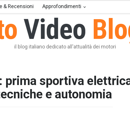
e & Recensioni
Approfondimenti
to
Video
Blo
il blog italiano dedicato all'attualità dei motori
prima sportiva elettric
 tecniche e autonomia
T2 = 1.5
T3 = 1.5
T4 = 1.5
T5 = 1.5
T6 = 1.5
T7 = 1.5