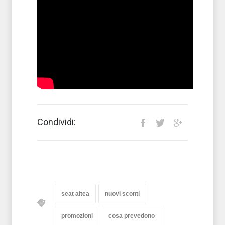
Condividi:
seat altea
nuovi sconti
promozioni
cosa prevedono