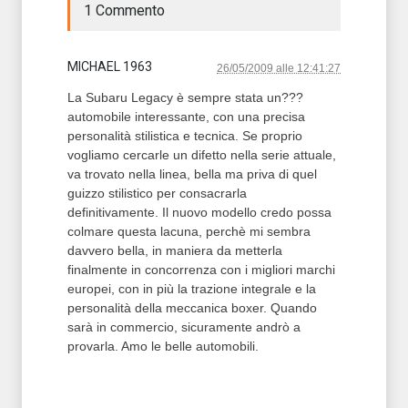
1 Commento
MICHAEL 1963
26/05/2009 alle 12:41:27
La Subaru Legacy è sempre stata un???
automobile interessante, con una precisa
personalità stilistica e tecnica. Se proprio
vogliamo cercarle un difetto nella serie attuale,
va trovato nella linea, bella ma priva di quel
guizzo stilistico per consacrarla
definitivamente. Il nuovo modello credo possa
colmare questa lacuna, perchè mi sembra
davvero bella, in maniera da metterla
finalmente in concorrenza con i migliori marchi
europei, con in più la trazione integrale e la
personalità della meccanica boxer. Quando
sarà in commercio, sicuramente andrò a
provarla. Amo le belle automobili.
T2 = 0,0000
T3 = 1.562,5000
T4 = 1.562,5000