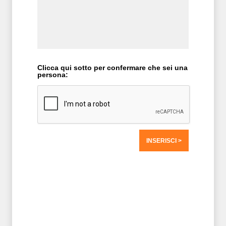
Clicca qui sotto per confermare che sei una
persona:
T2 = 1.562,5000
T3 = 1.562,5000
T4 = 1.562,5000
T5 = 1.562,5000
T6 = 1.562,5000
T7 = 1.562,5000 > 19843,63 > 19843,62