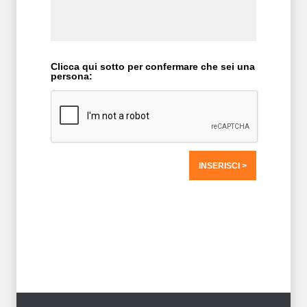
Clicca qui sotto per confermare che sei una
persona:
T2 = 0,0000
T3 = 0,0000
T4 = 0,0000
T5 = 0,0000
T6 = 0,0000
T7 = 0,0000 > 7683,359 > 7683,359