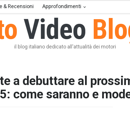
e & Recensioni
Approfondimenti
to
Video
Blo
il blog italiano dedicato all'attualità dei motori
e a debuttare al prossi
5: come saranno e model
T2 = 0,0
T3 = 0,0
T4 = 0,0
T5 = 0,0
T6 = 1.5
T7 = 1.5