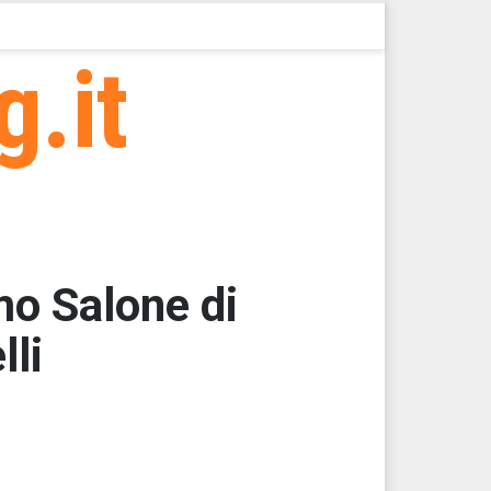
g.it
mo Salone di
li
000
000
000
000
62,5000
62,5000 > 50127,89 > 50127,87