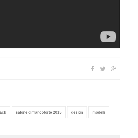
ack
salone di francoforte 2015
design
modelli