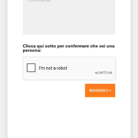
Clicca qui sotto per confermare che sei una
persona:
T2 = 0,0000
T3 = 1.562,5000
T4 = 1.562,5000
T5 = 1.562,5000
T6 = 1.562,5000
T7 = 1.562,5000 > 18085,64 > 18085,63