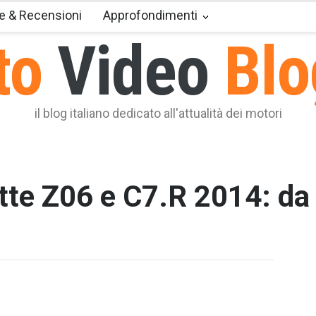
e & Recensioni
Approfondimenti
to
Video
Blo
il blog italiano dedicato all'attualità dei motori
tte Z06 e C7.R 2014: da 
T2 = 0,0
T3 = 1.5
T4 = 1.5
T5 = 1.5
T6 = 1.5
T7 = 1.5