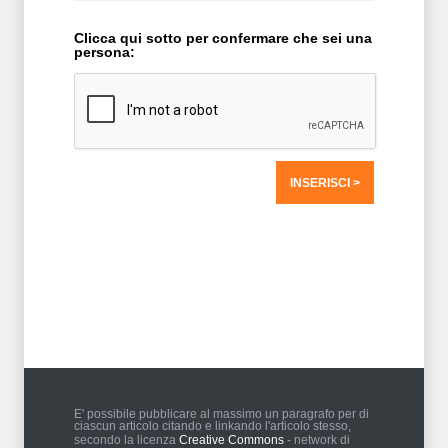
Clicca qui sotto per confermare che sei una
persona:
T2 = 0,0000
T3 = 0,0000
T4 = 0,0000
T5 = 1.562,5000
T6 = 1.562,5000
T7 = 1.562,5000 > 72774,08 > 72774,06
E' possibile pubblicare al massimo un paragrafo per di
ciascun articolo citando e linkando l'articolo stesso,
secondo la licenza
Creative Commons
- network di