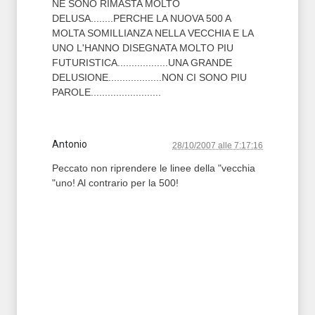
NE SONO RIMASTA MOLTO
DELUSA........PERCHE LA NUOVA 500 A
MOLTA SOMILLIANZA NELLA VECCHIA E LA
UNO L'HANNO DISEGNATA MOLTO PIU
FUTURISTICA..................UNA GRANDE
DELUSIONE...................NON CI SONO PIU
PAROLE.........................
Antonio
28/10/2007 alle 7:17:16
Peccato non riprendere le linee della "vecchia
"uno! Al contrario per la 500!
T2 = 0,0000
T3 = 0,0000
T4 = 0,0000
T5 = 0,0000
T6 = 0,0000
T7 = 0,0000 > 41254,29 > 41254,29