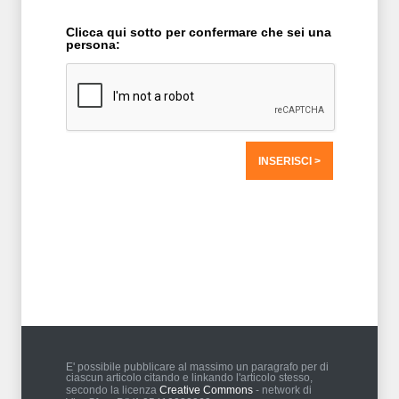
Clicca qui sotto per confermare che sei una
persona:
T2 = 0,0000
T3 = 0,0000
T4 = 0,0000
T5 = 0,0000
T6 = 0,0000
T7 = 0,0000 > 25499,61 > 25499,61
E' possibile pubblicare al massimo un paragrafo per di
ciascun articolo citando e linkando l'articolo stesso,
secondo la licenza
Creative Commons
- network di