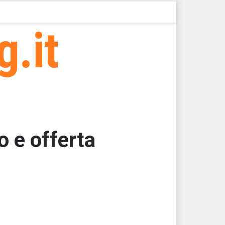
g.it
 e offerta
000
000
000
000
000
000 > 49588,91 > 49588,91