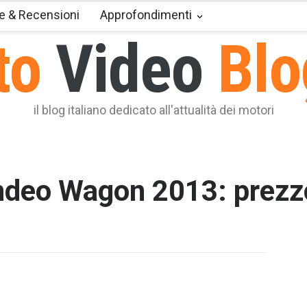
e & Recensioni
Approfondimenti
to
Video
Blo
il blog italiano dedicato all'attualità dei motori
deo Wagon 2013: prezzo
T2 = 0,0
T3 = 0,0
T4 = 0,0
T5 = 0,0
T6 = 0,0
T7 = 0,0