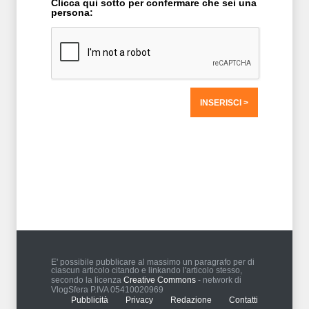
Clicca qui sotto per confermare che sei una
persona:
T2 = 0,0000
T3 = 1.562,5000
T4 = 1.562,5000
T5 = 1.562,5000
T6 = 1.562,5000
T7 = 1.562,5000 > 47990,44 > 47990,42
E' possibile pubblicare al massimo un paragrafo per di
ciascun articolo citando e linkando l'articolo stesso,
secondo la licenza
Creative Commons
- network di
VlogSfera P.IVA 05410020969
Pubblicità
Privacy
Redazione
Contatti