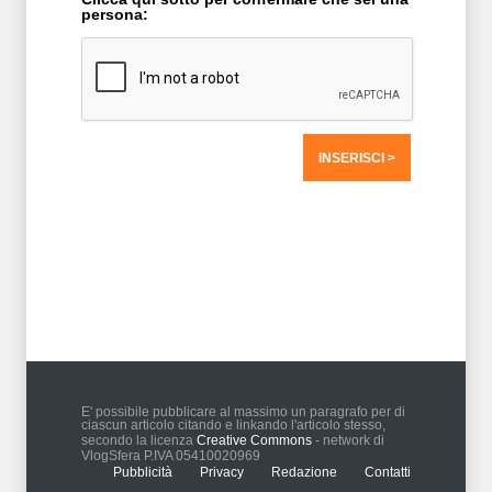
persona:
T2 = 0,0000
T3 = 1.562,5000
T4 = 1.562,5000
T5 = 1.562,5000
T6 = 1.562,5000
T7 = 1.562,5000 > 51629,19 > 51629,17
E' possibile pubblicare al massimo un paragrafo per di
ciascun articolo citando e linkando l'articolo stesso,
secondo la licenza
Creative Commons
- network di
VlogSfera P.IVA 05410020969
Pubblicità
Privacy
Redazione
Contatti