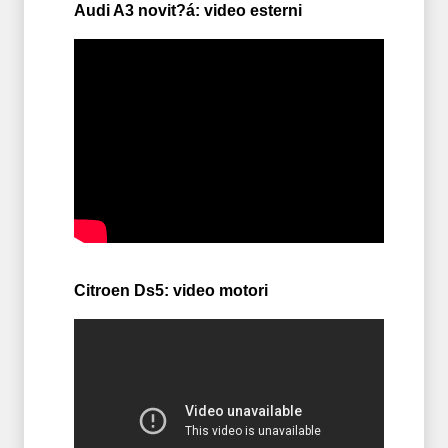
Audi A3 novit?á: video esterni
Citroen Ds5: video motori