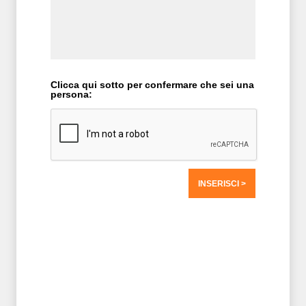
Clicca qui sotto per confermare che sei una
persona:
T2 = 0,0000
T3 = 1.562,5000
T4 = 1.562,5000
T5 = 1.562,5000
T6 = 1.562,5000
T7 = 1.562,5000 > 72169,02 > 72169,01