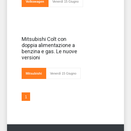
Volkswagen
Venerdì 15 Giugno
La Mitsubishi
Mitsubishi Colt con
Colt torna
doppia alimentazione a
rinnovata nei
motori
benzina e gas. Le nuove
proponendo due
versioni
interessanti
versioni
alimentate a
GPL.
Mitsubishi
Venerdì 15 Giugno
Approfittando
degli incentivi,
la Casa
1