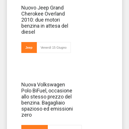
Finalmente
Nuovo Jeep Grand
anche nel nostro
Cherokee Overland
Paese arriva
nelle migliori
2010: due motori
concessionarie il
benzina in attesa del
nuovo Jeep
Grand Cherokee
diesel
Overland. Stiamo
parlando del m
Jeep
Venerdì 15 Giugno
La nuova
Nuova Volkswagen
iniziativa 'Blue
Polo BiFuel, occasione
For You Days',
lanciata dalla
allo stesso prezzo del
Volkswagen
benzina. Bagagliaio
promette di
soddisfare i
spazioso ed emissioni
clienti della casa
zero
automobilist