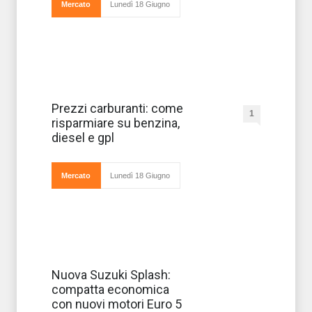
Mercato
Lunedì 18 Giugno
del petrolio,
arrivano notizi
La crisi in
Prezzi carburanti: come
1
Libia aveva
risparmiare su benzina,
fatto
impennare come
diesel e gpl
sempre accade
in questi casi il
prezzo del
petrolio. Ora la
Mercato
Lunedì 18 Giugno
catastrofe in
Giappone sta
La Suzuki
Nuova Suzuki Splash:
rilancia la
compatta economica
gamma della
fortunata Suzuki
con nuovi motori Euro 5
Splash con