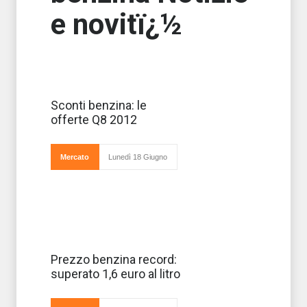
e novitï¿½
Continua la
Sconti benzina: le
guerra di sconti
offerte Q8 2012
tra case
distributrici di
carburante per
attirare clienti e
Mercato
Lunedì 18 Giugno
superare il crollo
di vendita benzina
degl
A dispetto delle
Prezzo benzina record:
ultime notizie
superato 1,6 euro al litro
dopo l'uccisione
di Bin Laden che
parlavano di un
calo del prezzo