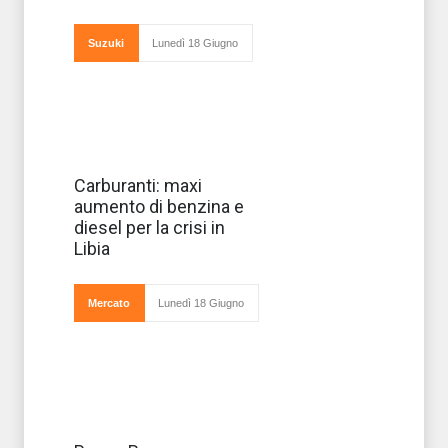
l'introduzione da
questo mese di
due nuove
Suzuki
Lunedì 18 Giugno
motorizzazioni
benzina
La crisi in Libia
Carburanti: maxi
sta facendo
aumento di benzina e
avvertire le sue
ripercussioni
diesel per la crisi in
anche da noi,
Libia
come previsto, a
livello economico
E così come se
non ba
Mercato
Lunedì 18 Giugno