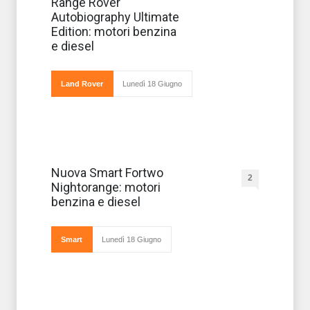
Non sono stati
Range Rover
ancora resi noti i
Autobiography Ultimate
prezzi dei 500
esemplari del
Edition: motori benzina
gioiellino che
e diesel
Land Rover
presenterà al
prossimo
Salone di
Land Rover
Lunedì 18 Giugno
Ginevra (
Arriva la
Nuova Smart Fortwo
2
prima
Nightorange: motori
edizione
speciale della
benzina e diesel
Smart per il
2011: il nome
prescelto è Smart
fortwo nightorange
Smart
Lunedì 18 Giugno
e si tratta di una
versione