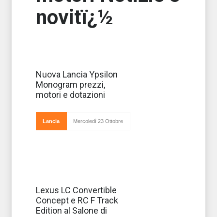
novitï¿½
E’ una delle city
Nuova Lancia Ypsilon
car decisamente
Monogram prezzi,
più amate degli
ultimi anni, dallo
motori e dotazioni
stile
affascinante e
ottima per
spostamenti in
Lancia
Mercoledì 23 Ottobre
città e anche
fuori: è l
In occasione del
Lexus LC Convertible
prossimo Salone
Concept e RC F Track
di Ginevra Lexus
ha annunciato
Edition al Salone di
l’arrivo dei due