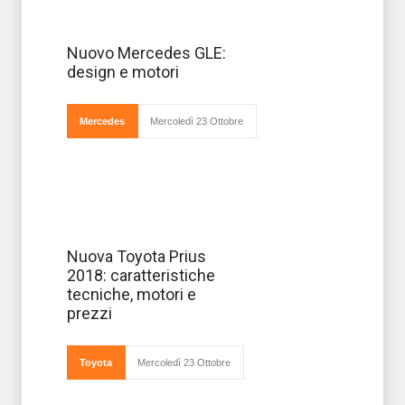
Imponenza delle
Nuovo Mercedes GLE:
linee, sportività,
design e motori
grandezza
abbinate ad
eleganza,
lusso e
Mercedes
Mercoledì 23 Ottobre
dotazioni top
che solo
Mercedes sa assicurare. Si presenta cos
E' in vendita con
Nuova Toyota Prius
prezzi a partire
2018: caratteristiche
da 25mila euro la
nuova Toyota
tecniche, motori e
Prius 2018,
prezzi
ibrida
considerata
migliore al
mondo è
Toyota
Mercoledì 23 Ottobre
capace di
assicu