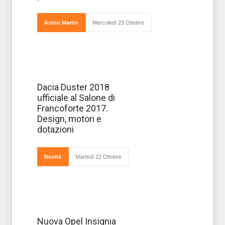
Aston
Martin
DB11
Volante,
Aston Martin
Mercoledì 23 Ottobre
Ufficialmente
Dacia Duster 2018
svelata al Salone
ufficiale al Salone di
di Francoforte
appena iniziato,
Francoforte 2017.
la Dacia Duster
Design, motori e
arriva in una
nuova versione,
dotazioni
miglioramenti sia
da un pun
Novità
Martedì 22 Ottobre
Si prepara a
Nuova Opel Insignia