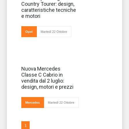
debuttare
Country Tourer: design,
ufficialmente sul
mercato il
caratteristiche tecniche
prossimo
e motori
settembre la
nuova Opel Insignia
Country Tourer.
Segni particolari:
Opel
Martedì 22 Ottobre
trazione
Mercedes si
Nuova Mercedes
prepara a
Classe C Cabrio in
festeggiare gli
ennesimi trionfi
vendita dal 2 luglio:
che deriveranno
design, motori e prezzi
dalla nuova
Classe C
Cabriolet:
elegante e
Mercedes
Martedì 22 Ottobre
accattivante
nelle line
1