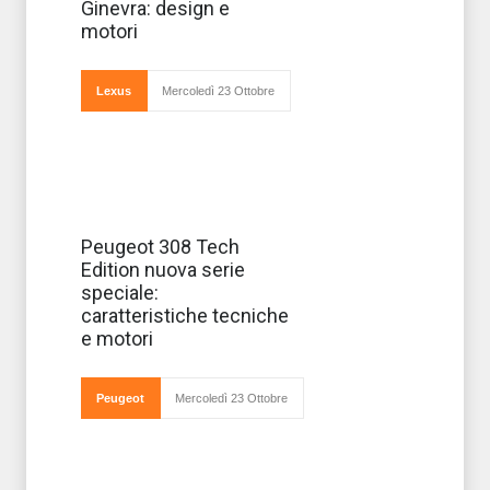
Ginevra: design e
nuovi modelli la
nuova LC
motori
Convertible
Concept e la
Lexus
Mercoledì 23 Ottobre
Si arricchisce la
Peugeot 308 Tech
gamma di
Edition nuova serie
Peugeot 308 con
l’arrivo della
speciale:
nuova serie
caratteristiche tecniche
speciale Tech
Edition,
e motori
disponibile sia
in carrozzeria
berlina
Peugeot
Mercoledì 23 Ottobre