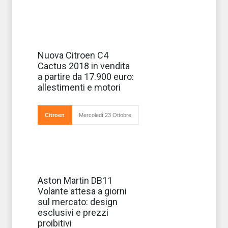
Manca ormai
Nuova Citroen C4
poco al debutto
Cactus 2018 in vendita
ufficiale sul
mercato della
a partire da 17.900 euro:
nuova Citroen
allestimenti e motori
C4 Cactus MY
2018 in vendita
con prezzi a
partire da
Citroen
Mercoledì 23 Ottobre
17.900 euro de
Tutto è pronto
Aston Martin DB11
per il debutto
Volante attesa a giorni
ufficiale, a giorni,
sul mercato della
sul mercato: design
nuova, esclusiva
esclusivi e prezzi
ed elegante
generazione
proibitivi