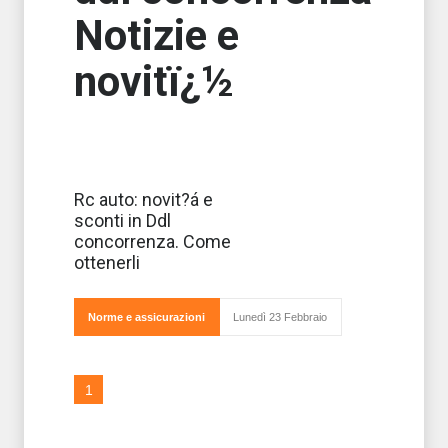
Notizie e
novitï¿½
Nuovi sconti
Rc auto: novit?á e
significativi
sconti in Ddl
sull'Rc auto se
l'automobilista
concorrenza. Come
decide di
ottenerli
installare la
Norme e assicurazioni
Lunedì 23 Febbraio
scatola nera o rilevatori del tasso alcolemico
1