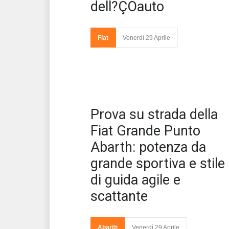
dell?ÇÖauto
rinnovamento i
Fiat non sembr
in fase di esau
Fiat
Venerdì 29 Aprile
Dopo la rinascit
500 il reparto r
sviluppo della casa
Prova su strada della
Fiat Grande Punto
Abarth: potenza da
grande sportiva e stile
di guida agile e
scattante
trasformare 
vettura tranq
cittadina com
Abarth
Venerdì 29 Aprile