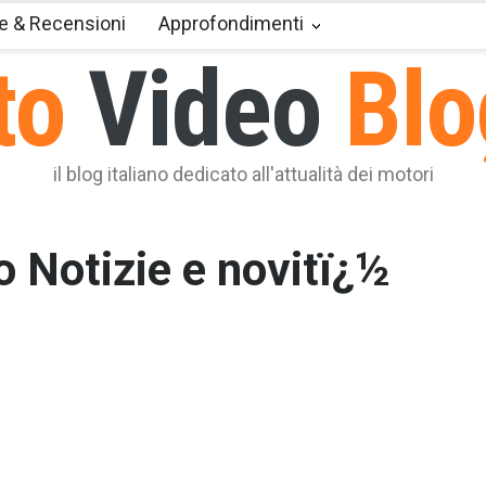
e & Recensioni
Approfondimenti
to
Video
Blo
il blog italiano dedicato all'attualità dei motori
o Notizie e novitï¿½
tinuiamo l'analisi delle migliori piccole 5 porte gpl, vetture
aci di coniugare al massimo la praticità di mezzi di trasp