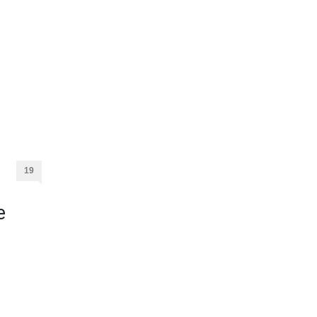
state,
mpo di
anci di
a
agione
alle.
Il
19
e