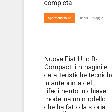
completa
d’e
te
bil
Approfondimenti
Lunedì 02 Maggio
un
st
invernale che ci siamo ormai lasciati alle sp
Dopo aver condotto attente indagin
Nuova Fiat Uno B-
Compact: immagini e
caratteristiche tecnich
in anteprima del
rifacimento in chiave
moderna un modello
che ha fatto la storia