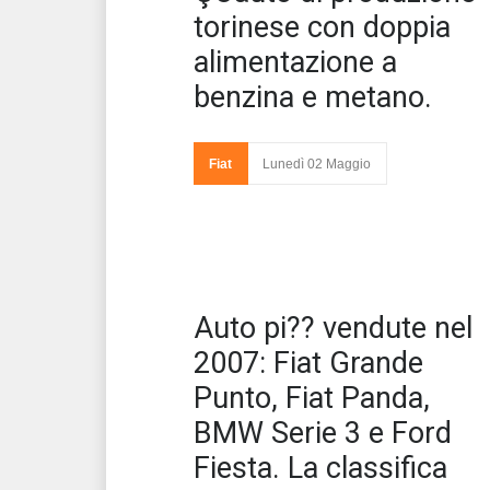
torinese con doppia
alimentazione a
benzina e metano.
momento del 
debutto per la
Fiat Grande P
Fiat
Lunedì 02 Maggio
Natural Power 
versione a dop
alimentazione benzina/meta
Auto pi?? vendute nel
2007: Fiat Grande
Punto, Fiat Panda,
BMW Serie 3 e Ford
Fiesta. La classifica