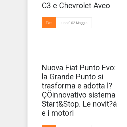
C3 e Chevrolet Aveo
Fiat
Lunedì 02 Maggio
Sec
Nuova Fiat Punto Evo:
Evo
Sal
la Grande Punto si
trasforma e adotta l?
ÇÖinnovativo sistema
Start&Stop. Le novit?á
e i motori