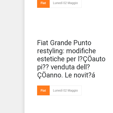
Fiat
Lunedì 02 Maggio
E’ 
Fiat Grande Punto
ver
di 
restyling: modifiche
estetiche per l?ÇÖauto
pi?? venduta dell?
ÇÖanno. Le novit?á
Fiat
Lunedì 02 Maggio