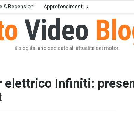
e & Recensioni
Approfondimenti
to
Video
Blo
il blog italiano dedicato all'attualità dei motori
elettrico Infiniti: prese
t
T2 = 0,0
T3 = 0,0
T4 = 0,0
T5 = 0,0
T6 = 0,0
T7 = 0,0