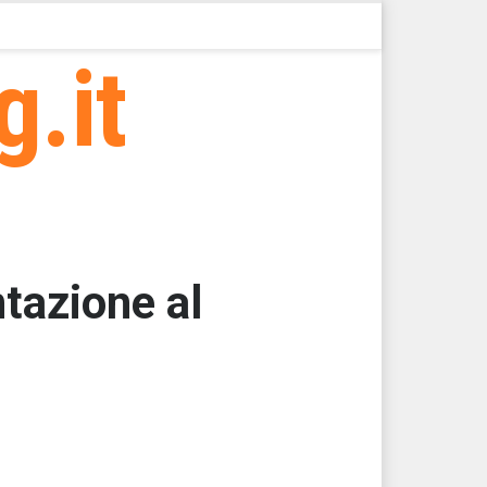
g.it
ntazione al
000
000
000
000
000
000 > 18606,94 > 18606,94