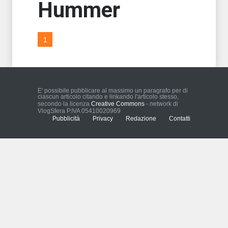
Hummer
1
E' possibile pubblicare al massimo un paragrafo per di
ciascun articolo citando e linkando l'articolo stesso,
secondo la licenza
Creative Commons
- network di
VlogSfera P.IVA 05410020969
Pubblicità
Privacy
Redazione
Contatti