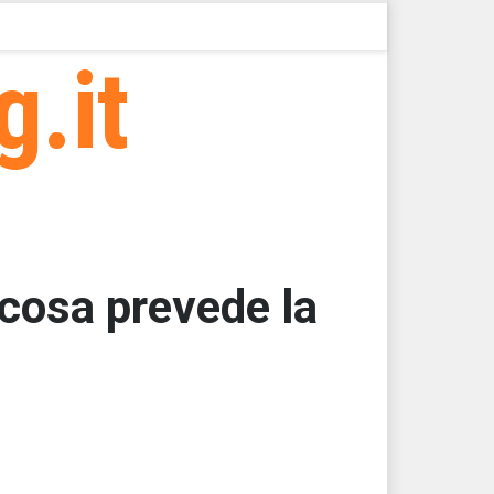
g.it
cosa prevede la
000
000
000
000
000
000 > 33313,44 > 33313,44