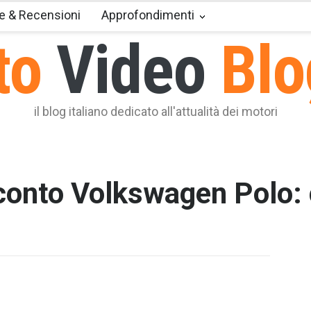
e & Recensioni
Approfondimenti
to
Video
Blo
il blog italiano dedicato all'attualità dei motori
onto Volkswagen Polo: 
T2 = 0,0
T3 = 0,0
T4 = 0,0
T5 = 0,0
T6 = 0,0
T7 = 0,0