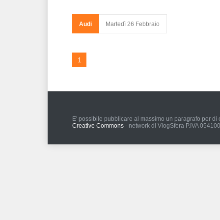
Audi
Martedì 26 Febbraio
1
E' possibile pubblicare al massimo un paragrafo per di c
Creative Commons
- network di VlogSfera P.IVA 0541