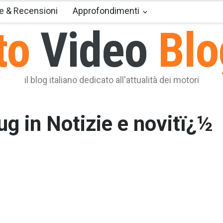
e & Recensioni
Approfondimenti
to
Video
Blo
il blog italiano dedicato all'attualità dei motori
lug in Notizie e novitï¿½
Audi A8, A7 Sportback, A6 e Q5 pronte ad arrivare in versione
ida plug-in: il debutto ufficiale è in programma al prossimo
one d