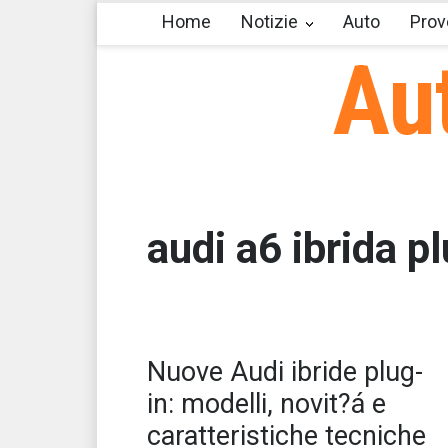
Home
Notizie
Auto
Prov
Au
audi a6 ibrida p
Le 
Nuove Audi ibride plug-
ibr
Sal
in: modelli, novit?á e
caratteristiche tecniche