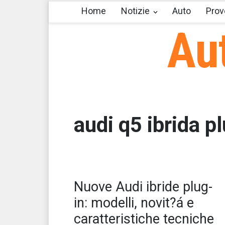
Home
Notizie
Auto
Prov
Au
audi q5 ibrida p
Le 
Nuove Audi ibride plug-
ibr
Sal
in: modelli, novit?á e
caratteristiche tecniche