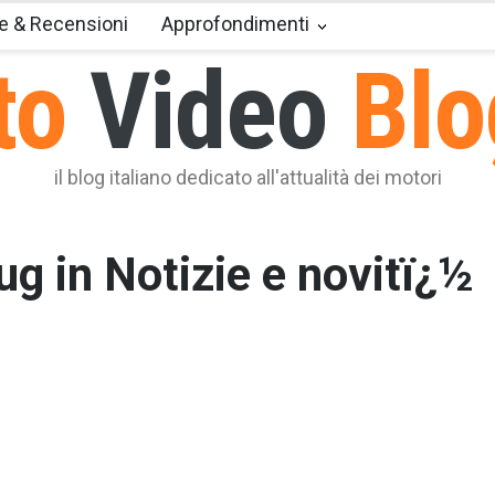
e & Recensioni
Approfondimenti
to
Video
Blo
il blog italiano dedicato all'attualità dei motori
lug in Notizie e novitï¿½
Audi A8, A7 Sportback, A6 e Q5 pronte ad arrivare in versione
ida plug-in: il debutto ufficiale è in programma al prossimo
one d