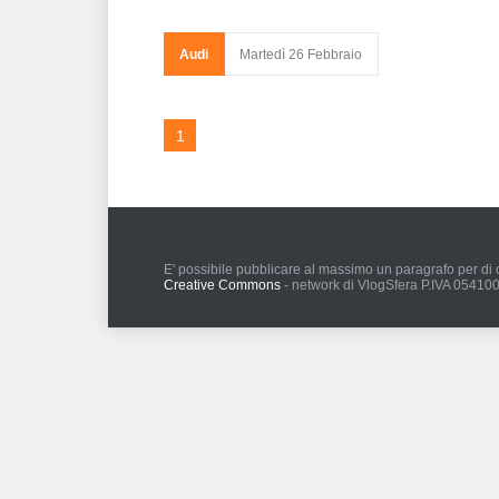
Audi
Martedì 26 Febbraio
1
E' possibile pubblicare al massimo un paragrafo per di c
Creative Commons
- network di VlogSfera P.IVA 0541