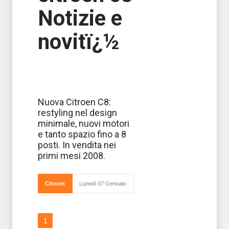
Notizie e
novitï¿½
Look rinnovato e
Nuova Citroen C8:
grandi novità
restyling nel design
nella gamma
motori per
minimale, nuovi motori
l’ingresso sul
e tanto spazio fino a 8
mercato della
nuova Citroen
posti. In vendita nei
C8, pronta ad
primi mesi 2008.
affrontare il
nuovo ann
Citroen
Lunedì 07 Gennaio
1