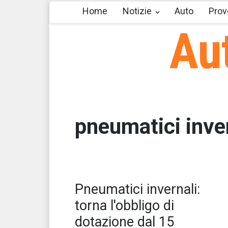
Home
Notizie
Auto
Prov
Au
pneumatici inver
Dal
Pneumatici invernali:
i v
torna l'obbligo di
dotazione dal 15