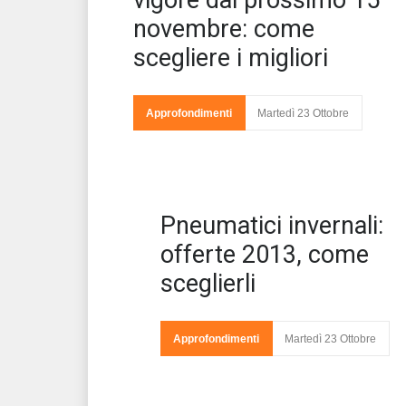
vigore dal prossimo 15
novembre: come
scegliere i migliori
Approfondimenti
Martedì 23 Ottobre
Pneumatici invernali:
offerte 2013, come
sceglierli
l'i
in
reg
Approfondimenti
Martedì 23 Ottobre
so
de
nord, scatta l'obbligo di catene per la neve
problema che si rinno