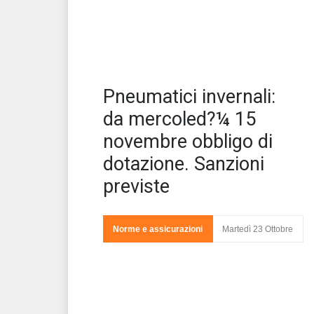
Sca
Pneumatici invernali:
dot
da mercoled?¼ 15
novembre obbligo di
dotazione. Sanzioni
previste
Norme e assicurazioni
Martedì 23 Ottobre