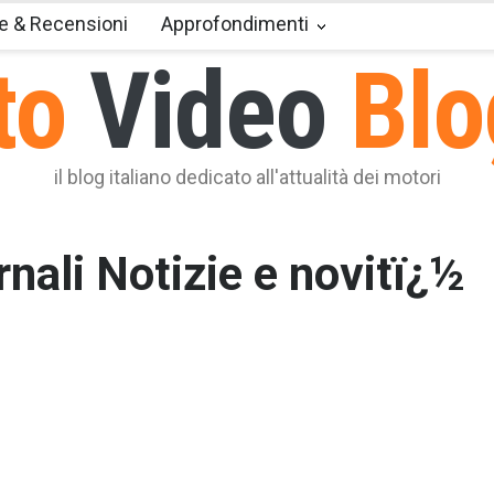
e & Recensioni
Approfondimenti
to
Video
Blo
il blog italiano dedicato all'attualità dei motori
nali Notizie e novitï¿½
 prossimo 15 novembre scatta nuovamente l’obbligo per tutti
eicoli di dotazione degli pneumatici invernali, obbligo che sarà