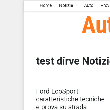
Home
Notizie
Auto
Prov
Au
test dirve Notiz
Rin
Ford EcoSport:
pre
all
caratteristiche tecniche
e prova su strada