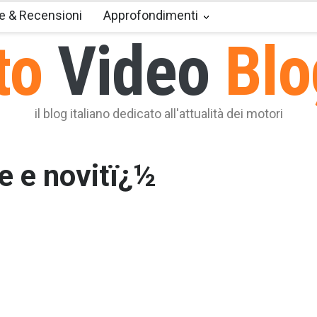
e & Recensioni
Approfondimenti
to
Video
Blo
il blog italiano dedicato all'attualità dei motori
ie e novitï¿½
novato rispetto all’ultimo modello lanciato nel 2013, Ford ha
sentato la nuova versione del suv Eco Sport, molto spazioso