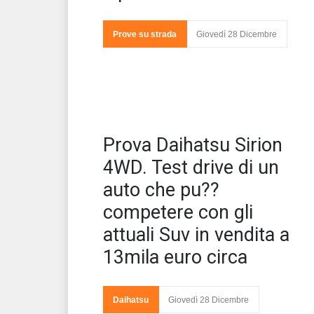
Prove su strada
Giovedì 28 Dicembre
Una
Prova Daihatsu Sirion
squ
sve
4WD. Test drive di un
auto che pu??
competere con gli
attuali Suv in vendita a
13mila euro circa
Daihatsu
Giovedì 28 Dicembre