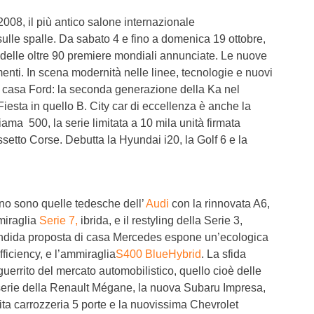
 2008, il più antico salone internazionale
 sulle spalle. Da sabato 4 e fino a domenica 19 ottobre,
 delle oltre 90 premiere mondiali annunciate. Le nuove
gmenti. In scena modernità nelle linee, tecnologie e nuovi
da casa Ford: la seconda generazione della Ka nel
esta in quello B. City car di eccellenza è anche la
iama 500, la serie limitata a 10 mila unità firmata
setto Corse. Debutta la Hyundai i20, la Golf 6 e la
ano sono quelle tedesche dell’
Audi
con la rinnovata A6,
miraglia
Serie 7,
ibrida, e il restyling della Serie 3,
plendida proposta di casa Mercedes espone un’ecologica
ficiency, e l’ammiraglia
S400 BlueHybrid
. La sfida
errito del mercato automobilistico, quello cioè delle
 serie della Renault Mégane, la nuova Subaru Impresa,
ita carrozzeria 5 porte e la nuovissima Chevrolet