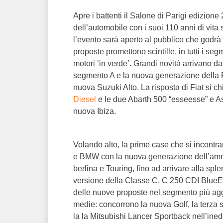
Apre i battenti il Salone di Parigi edizione
dell’automobile con i suoi 110 anni di vita
l’evento sarà aperto al pubblico che godrà
proposte promettono scintille, in tutti i se
motori ‘in verde’. Grandi novità arrivano 
segmento A e la nuova generazione della Fi
nuova Suzuki Alto. La risposta di Fiat si ch
Diesel
e le due Abarth 500 “esseesse” e As
nuova Ibiza.
Volando alto, la prime case che si incontr
e BMW con la nuova generazione dell’am
berlina e Touring, fino ad arrivare alla s
versione della Classe C, C 250 CDI BlueEf
delle nuove proposte nel segmento più aggu
medie: concorrono la nuova Golf, la terza
la la Mitsubishi Lancer Sportback nell’ined