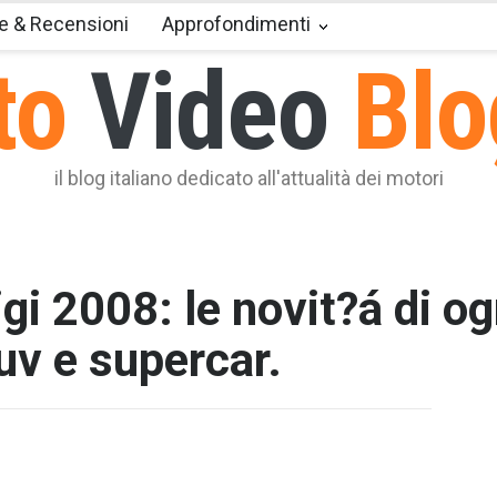
e & Recensioni
Approfondimenti
to
Video
Blo
il blog italiano dedicato all'attualità dei motori
gi 2008: le novit?á di o
uv e supercar.
T2 = 0,0
T3 = 0,0
T4 = 0,0
T5 = 1.3
T6 = 1.3
T7 = 1.3