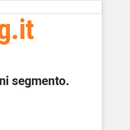
g.it
gni segmento.
000
000
000
67,1875
67,1875
67,1875 > 18589,02 > 18589,01