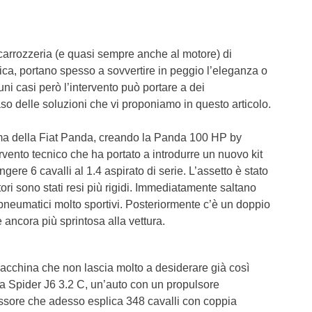
T6 = 1.5
T7 = 1.5
a carrozzeria (e quasi sempre anche al motore) di
tica, portano spesso a sovvertire in peggio l’eleganza o
cuni casi però l’intervento può portare a dei
aso delle soluzioni che vi proponiamo in questo articolo.
tema della Fiat Panda, creando la Panda 100 HP by
ervento tecnico che ha portato a introdurre un nuovo kit
ere 6 cavalli al 1.4 aspirato di serie. L’assetto è stato
ri sono stati resi più rigidi. Immediatamente saltano
n pneumatici molto sportivi. Posteriormente c’è un doppio
ancora più sprintosa alla vettura.
acchina che non lascia molto a desiderare già così
a Spider J6 3.2 C, un’auto con un propulsore
ssore che adesso esplica 348 cavalli con coppia