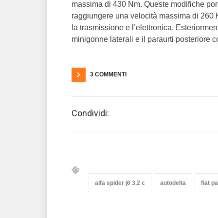
massima di 430 Nm. Queste modifiche port
raggiungere una velocità massima di 260 Km/
la trasmissione e l’elettronica. Esteriorment
minigonne laterali e il paraurti posteriore c
3 COMMENTI
Condividi:
alfa spider j6 3.2 c
autodelta
fiat p