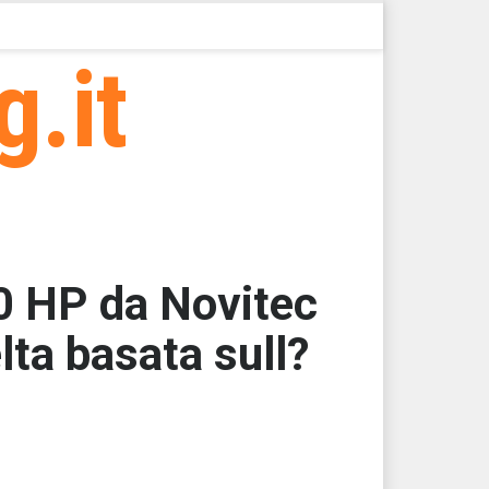
g.it
00 HP da Novitec
lta basata sull?
000
000
000
000