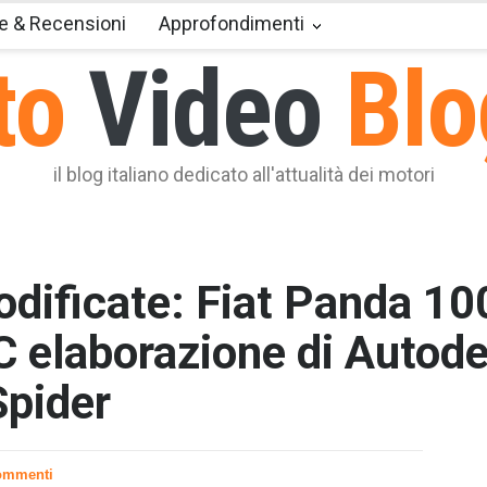
e & Recensioni
Approfondimenti
to
Video
Blo
il blog italiano dedicato all'attualità dei motori
odificate: Fiat Panda 1
C elaborazione di Autode
pider
T2 = 0,0
T3 = 0,0
T4 = 0,0
ommenti
T5 = 0,0