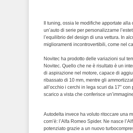
Il tuning, ossia le modifiche apportate all
un’auto di serie per personalizzarne l’este
l’equilibrio del design di una vettura. In al
miglioramenti incontrovertibili, come nel c
Novitec ha prodotto delle variazioni sul 
Novitec. Quello che ne è risultato è un int
di aspirazione nel motore, capace di aggiung
ribassato di 10 mm, mentre gli ammortizzato
all’occhio i cerchi in lega scuri da 17″ co
scarico a vista che conferisce un’immagine 
Autodelta invece ha voluto ritoccare una m
com’è: l’Alfa Romeo Spider. Ne nasce l’Alf
potenziato grazie a un nuovo turbocompre