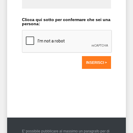
Clicca qui sotto per confermare che sei una
persona:
T2 = 0,0000
T3 = 0,0000
T4 = 0,0000
T5 = 0,0000
T6 = 0,0000
T7 = 0,0000 > 15909,65 > 15909,65
E' possibile pubblicare al massimo un paragrafo per di