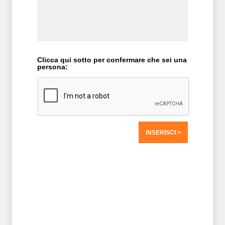
Clicca qui sotto per confermare che sei una
persona:
T2 = 0,0000
T3 = 0,0000
T4 = 0,0000
T5 = 0,0000
T6 = 0,0000
T7 = 0,0000 > 23759,52 > 23759,52