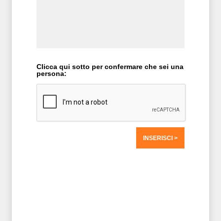
Clicca qui sotto per confermare che sei una
persona:
T2 = 0,0000
T3 = 0,0000
T4 = 0,0000
T5 = 0,0000
T6 = 0,0000
T7 = 0,0000 > 82684,88 > 82684,88