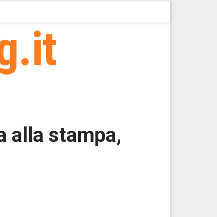
g.it
 alla stampa,
000
000
000
53,1250
53,1250
53,1250 > 39494,39 > 39494,37