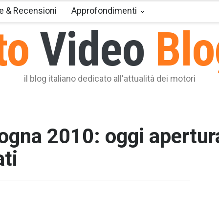
e & Recensioni
Approfondimenti
to
Video
Blo
il blog italiano dedicato all'attualità dei motori
gna 2010: oggi apertura
ti
T2 = 0,0
T3 = 0,0
T4 = 0,0
T5 = 1.9
T6 = 1.9
T7 = 1.9