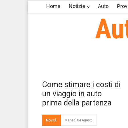
Home
Notizie
Auto
Prov
Au
Ti 
Come stimare i costi di
sub
un
un viaggio in auto
prima della partenza
Novità
Martedì 04 Agosto