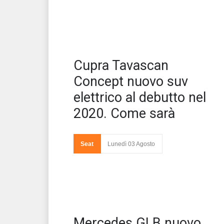
E' 
Cupra Tavascan
Tav
ME
Concept nuovo suv
elettrico al debutto nel
2020. Come sarà
Seat
Lunedì 03 Agosto
Mer
Mercedes GLB nuovo