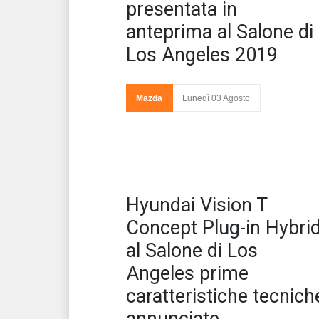
presentata in
anteprima al Salone di
Los Angeles 2019
Angeles la 
5 MY2020 pr
arrivare in tu
Mazda
Lunedì 03 Agosto
concessionar
italiane a par
Hyundai Vision T
Concept Plug-in Hybri
al Salone di Los
Angeles prime
caratteristiche tecnich