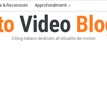
e & Recensioni
Approfondimenti
to
Video
Blo
il blog italiano dedicato all'attualità dei motori
sei mai chiesto qual è il bene che presenta i costi più elevati
ito dopo la casa? Si tratta dell’auto e ciò non è dovuto
icame