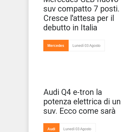
des
1,6
suv compatto 7 posti.
Cresce l'attesa per il
debutto in Italia
Mercedes
Lunedì 03 Agosto
Aud
Audi Q4 e-tron la
sar
Gin
potenza elettrica di un
suv. Ecco come sarà
Audi
Lunedì 03 Agosto