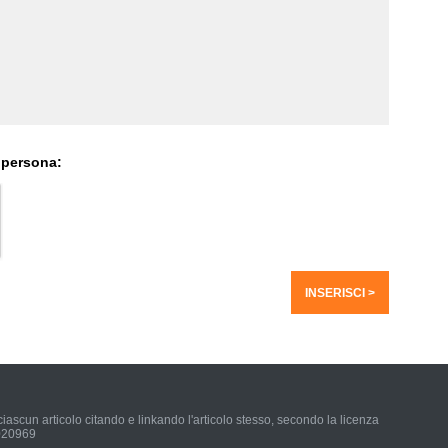
 persona:
iascun articolo citando e linkando l'articolo stesso, secondo la licenza
0020969