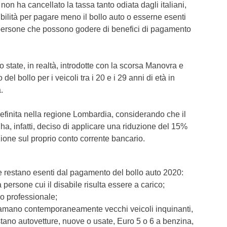
 non ha cancellato la tassa tanto odiata dagli italiani,
bilità per pagare meno il bollo auto o esserne esenti
i persone che possono godere di benefici di pagamento
 state, in realtà, introdotte con la scorsa Manovra e
l bollo per i veicoli tra i 20 e i 29 anni di età in
.
 definita nella regione Lombardia, considerando che il
a, infatti, deciso di applicare una riduzione del 15%
zione sul proprio conto corrente bancario.
 e restano esenti dal pagamento del bollo auto 2020:
a persone cui il disabile risulta essere a carico;
uso professionale;
ottamano contemporaneamente vecchi veicoli inquinanti,
stano autovetture, nuove o usate, Euro 5 o 6 a benzina,