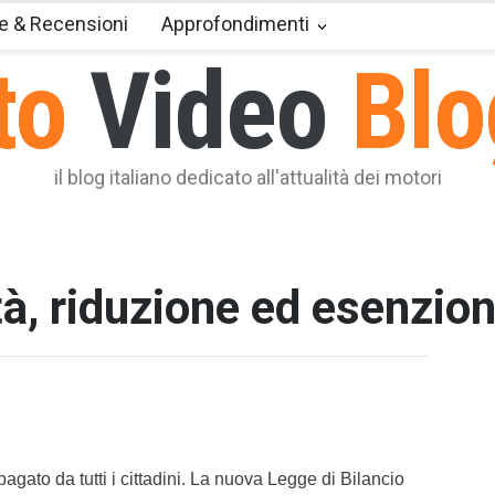
e & Recensioni
Approfondimenti
to
Video
Blo
il blog italiano dedicato all'attualità dei motori
tà, riduzione ed esenzion
T2 = 0,0
T3 = 1.9
T4 = 1.9
T5 = 1.9
T6 = 1.9
T7 = 1.9
agato da tutti i cittadini. La nuova Legge di Bilancio