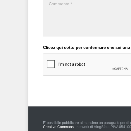
Clicca qui sotto per confermare che sei una
E' possibile pubblicare al massimo un paragrafo per di c
Creative Commons
- network di VlogSfera P.IVA 0541