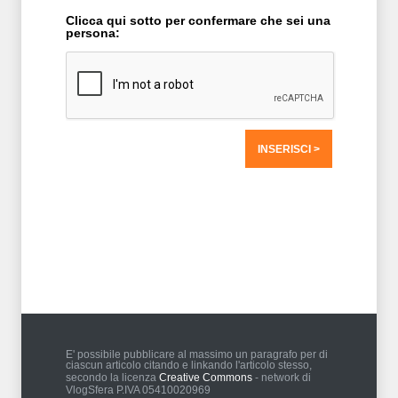
Clicca qui sotto per confermare che sei una
persona:
T2 = 0,0000
T3 = 0,0000
T4 = 0,0000
T5 = 0,0000
T6 = 0,0000
T7 = 0,0000 > 80707,4 > 80707,4
E' possibile pubblicare al massimo un paragrafo per di
ciascun articolo citando e linkando l'articolo stesso,
secondo la licenza
Creative Commons
- network di
VlogSfera P.IVA 05410020969