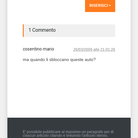
1 Commento
cosentino mario
26/03/2009 alle 21:01:26
ma quando li sbloccano queste auto?
T2 = 0,0000
T3 = 0,0000
T4 = 0,0000
T5 = 0,0000
T6 = 0,0000
T7 = 1.562,5000 > 49460,07 > 49460,05
E' possibile pubblicare al massimo un paragrafo per di
ciascun articolo citando e linkando l'articolo stesso,