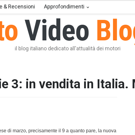
e & Recensioni
Approfondimenti
to
Video
Blo
il blog italiano dedicato all'attualità dei motori
3: in vendita in Italia.
T2 = 0,0
T3 = 0,0
T4 = 0,0
T5 = 0,0
T6 = 0,0
T7 = 0,0
ese di marzo, precisamente il 9 a quanto pare, la nuova