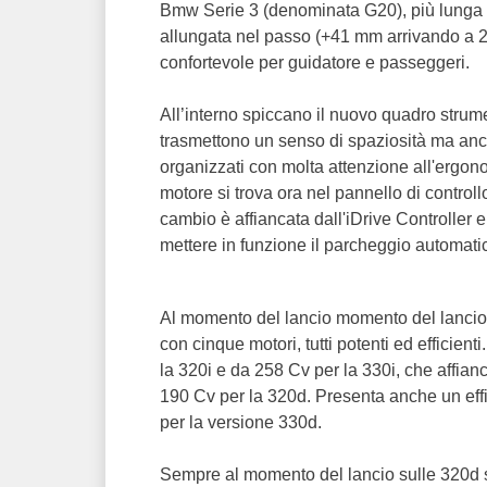
Bmw Serie 3 (denominata G20), più lunga 
allungata nel passo (+41 mm arrivando a 2
confortevole per guidatore e passeggeri.
All’interno spiccano il nuovo quadro strument
trasmettono un senso di spaziosità ma anch
organizzati con molta attenzione all'ergonom
motore si trova ora nel pannello di controll
cambio è affiancata dall'iDrive Controller e
mettere in funzione il parcheggio automati
Al momento del lancio momento del lancio
con cinque motori, tutti potenti ed efficient
la 320i e da 258 Cv per la 330i, che affia
190 Cv per la 320d. Presenta anche un effi
per la versione 330d.
Sempre al momento del lancio sulle 320d sa