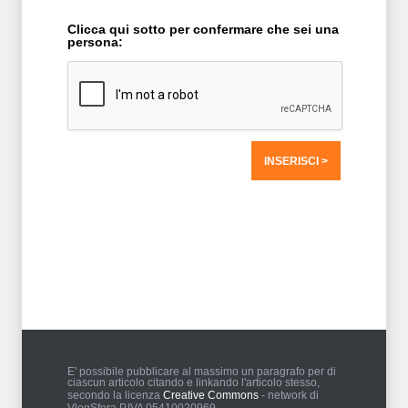
Clicca qui sotto per confermare che sei una
persona:
T2 = 0,0000
T3 = 0,0000
T4 = 0,0000
T5 = 1.562,5000
T6 = 1.562,5000
T7 = 1.562,5000 > 57781,55 > 57781,54
E' possibile pubblicare al massimo un paragrafo per di
ciascun articolo citando e linkando l'articolo stesso,
secondo la licenza
Creative Commons
- network di
VlogSfera P.IVA 05410020969