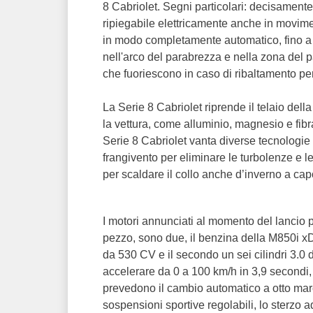
8 Cabriolet. Segni particolari: decisament
ripiegabile elettricamente anche in movime
in modo completamente automatico, fino a 50
nell'arco del parabrezza e nella zona del p
che fuoriescono in caso di ribaltamento per
La Serie 8 Cabriolet riprende il telaio dell
la vettura, come alluminio, magnesio e fibra 
Serie 8 Cabriolet vanta diverse tecnologie 
frangivento per eliminare le turbolenze e le
per scaldare il collo anche d’inverno a cap
I motori annunciati al momento del lancio 
pezzo, sono due, il benzina della M850i xDr
da 530 CV e il secondo un sei cilindri 3.
accelerare da 0 a 100 km/h in 3,9 secondi
prevedono il cambio automatico a otto ma
sospensioni sportive regolabili, lo sterzo a