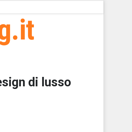
g.it
sign di lusso
000
000
000
000
62,5000
62,5000 > 47115,17 > 47115,16