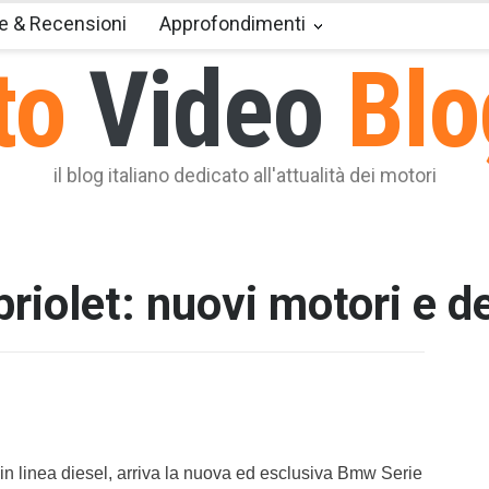
e & Recensioni
Approfondimenti
to
Video
Blo
il blog italiano dedicato all'attualità dei motori
iolet: nuovi motori e de
T2 = 0,0
T3 = 0,0
T4 = 0,0
T5 = 0,0
T6 = 1.5
T7 = 1.5
n linea diesel, arriva la nuova ed esclusiva Bmw Serie