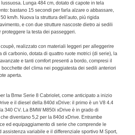
e lussuosa. Lunga 484 cm, dotato di capote in tela
nto: bastano 15 secondi per farla alzare o abbassare,
 km/h. Nuova la struttura dell'auto, più rigida
avimento, e con due strutture nascoste dietro ai sedili
 proteggere la testa dei passeggeri.
a coupè, realizzato con materiali leggeri per alleggerire
di carbonio, dotata di quattro ruote motrici (di serie), la
avanzate e tanti comfort presenti a bordo, compresi il
 bocchette del clima nei poggiatesta dei sedili anteriori
ote aperta.
per la Bmw Serie 8 Cabriolet, come anticipato a inizio
ive e il diesel della 840d xDrive: il primo è un V8 4.4
0 da 340 CV. La BMW M850i xDrive è in grado di
, che diventano 5,2 per la 840d xDrive. Entrambe
rce ed equipaggiamento di serie che comprende le
d assistenza variabile e il differenziale sportivo M Sport,