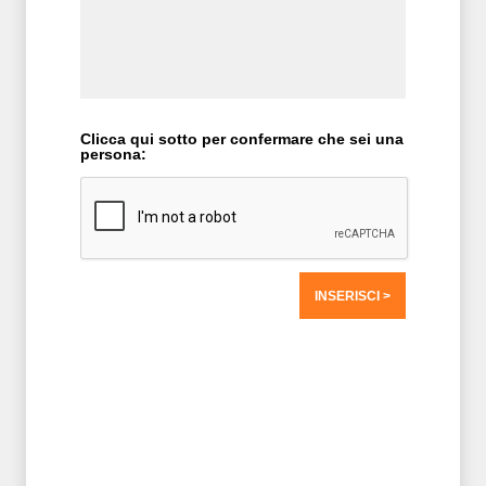
Clicca qui sotto per confermare che sei una
persona:
T2 = 0,0000
T3 = 0,0000
T4 = 0,0000
T5 = 0,0000
T6 = 0,0000
T7 = 0,0000 > 2170,077 > 2170,077