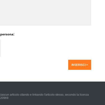
 persona:
iascun articolo citando e linkando l'articolo stesso, secondo la licenza
0020969