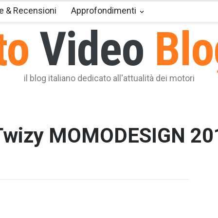
e & Recensioni
Approfondimenti
to
Video
Blo
il blog italiano dedicato all'attualità dei motori
Twizy MOMODESIGN 201
T2 = 0,0
T3 = 0,0
T4 = 0,0
T5 = 1.5
T6 = 1.5
T7 = 1.5