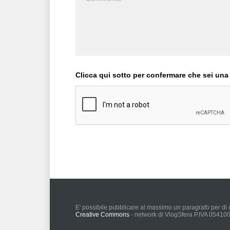
Clicca qui sotto per confermare che sei una
E' possibile pubblicare al massimo un paragrafo per di c
Creative Commons
- network di VlogSfera P.IVA 0541