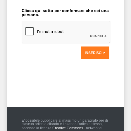
Clicca qui sotto per confermare che sei una
persona:
T2 = 0,0000
T3 = 1.562,5000
T4 = 1.562,5000
T5 = 1.562,5000
T6 = 1.562,5000
T7 = 1.562,5000 > 70653,7 > 70653,68
E' possibile pubblicare al massimo un paragrafo per di
ciascun articolo citando e linkando l'articolo stesso,
secondo la licenza
Creative Commons
- network di